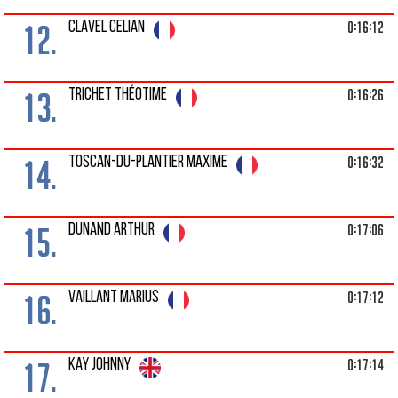
12.
0:16:12
CLAVEL CELIAN
13.
0:16:26
TRICHET THÉOTIME
14.
0:16:32
TOSCAN-DU-PLANTIER MAXIME
15.
0:17:06
DUNAND ARTHUR
16.
0:17:12
VAILLANT MARIUS
17.
0:17:14
KAY JOHNNY