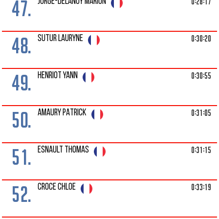
47.
0:28:17
JORGE-DELANOY MARION
48.
0:30:20
SUTUR LAURYNE
49.
0:30:55
HENRIOT YANN
50.
0:31:05
AMAURY PATRICK
51.
0:31:15
ESNAULT THOMAS
52.
0:33:19
CROCE CHLOE