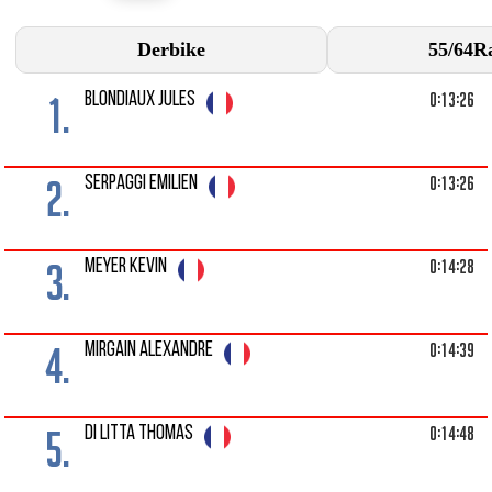
Derbike
55
/
64
R
1.
0:13:26
BLONDIAUX JULES
2.
0:13:26
SERPAGGI EMILIEN
3.
0:14:28
MEYER KEVIN
4.
0:14:39
MIRGAIN ALEXANDRE
5.
0:14:48
DI LITTA THOMAS