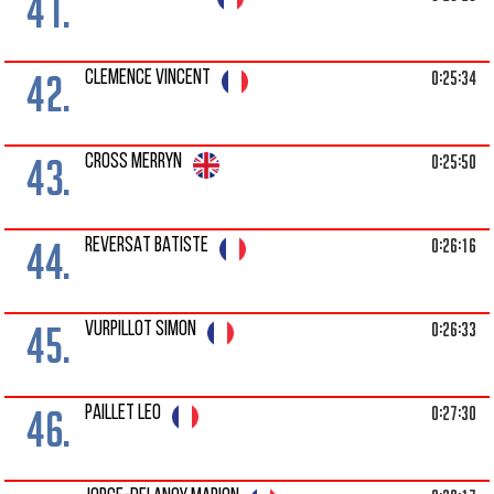
41.
42.
0:25:34
CLEMENCE VINCENT
43.
0:25:50
CROSS MERRYN
44.
0:26:16
REVERSAT BATISTE
45.
0:26:33
VURPILLOT SIMON
46.
0:27:30
PAILLET LEO