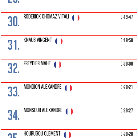
30.
0:19:47
RODERICK CHOMAZ VITALI
31.
0:19:58
KNAUB VINCENT
32.
0:20:00
FREYDIER MAHE
33.
0:20:21
MONDION ALEXANDRE
34.
0:20:27
MONSEUR ALEXANDRE
0:20:28
HOURUGOU CLEMENT