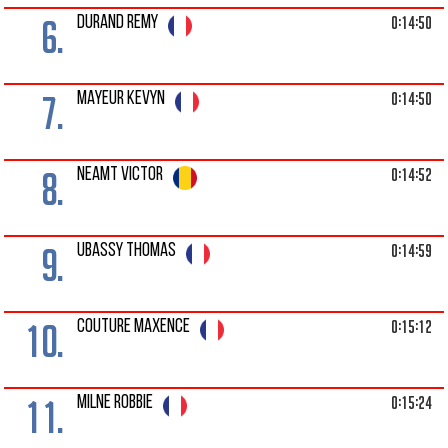
6.
0:14:50
DURAND REMY
7.
0:14:50
MAYEUR KEVYN
8.
0:14:52
NEAMT VICTOR
9.
0:14:59
UBASSY THOMAS
10.
0:15:12
COUTURE MAXENCE
11.
0:15:24
MILNE ROBBIE