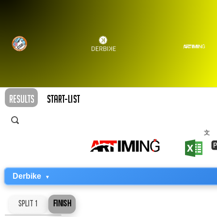
RESULTS
START-LIST
文
Derbike
Finish
Split 1